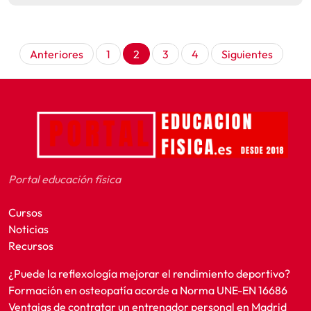
Paginación
Anteriores
1
2
3
4
Siguientes
de
entradas
Portal educación física
Cursos
Noticias
Recursos
¿Puede la reflexología mejorar el rendimiento deportivo?
Formación en osteopatía acorde a Norma UNE-EN 16686
Ventajas de contratar un entrenador personal en Madrid